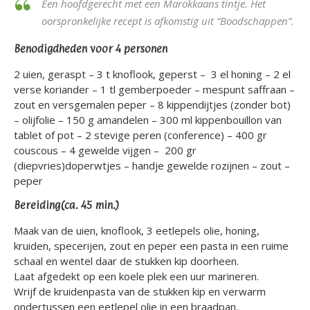
Een hoofdgerecht met een Marokkaans tintje. Het
oorspronkelijke recept is afkomstig uit “Boodschappen”.
Benodigdheden voor 4 personen
2 uien, geraspt – 3 t knoflook, geperst – 3 el honing – 2 el
verse koriander – 1 tl gemberpoeder – mespunt saffraan –
zout en versgemalen peper – 8 kippendijtjes (zonder bot)
– olijfolie – 150 g amandelen – 300 ml kippenbouillon van
tablet of pot – 2 stevige peren (conference) – 400 gr
couscous – 4 gewelde vijgen – 200 gr
(diepvries)doperwtjes – handje gewelde rozijnen – zout –
peper
Bereiding(ca. 45 min.)
Maak van de uien, knoflook, 3 eetlepels olie, honing,
kruiden, specerijen, zout en peper een pasta in een ruime
schaal en wentel daar de stukken kip doorheen.
Laat afgedekt op een koele plek een uur marineren.
Wrijf de kruidenpasta van de stukken kip en verwarm
ondertussen een eetlepel olie in een braadpan.