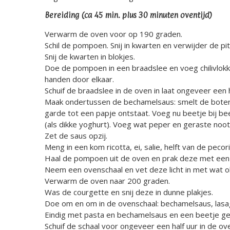
Bereiding (ca 45 min. plus 30 minuten oventijd)
Verwarm de oven voor op 190 graden.
Schil de pompoen. Snij in kwarten en verwijder de pi
Snij de kwarten in blokjes.
Doe de pompoen in een braadslee en voeg chilivlokken
handen door elkaar.
Schuif de braadslee in de oven in laat ongeveer een 
Maak ondertussen de bechamelsaus: smelt de boter 
garde tot een papje ontstaat. Voeg nu beetje bij bee
(als dikke yoghurt). Voeg wat peper en geraste noo
Zet de saus opzij.
Meng in een kom ricotta, ei, salie, helft van de peco
Haal de pompoen uit de oven en prak deze met een 
Neem een ovenschaal en vet deze licht in met wat ol
Verwarm de oven naar 200 graden.
Was de courgette en snij deze in dunne plakjes.
Doe om en om in de ovenschaal: bechamelsaus, lasag
Eindig met pasta en bechamelsaus en een beetje ge
Schuif de schaal voor ongeveer een half uur in de ov