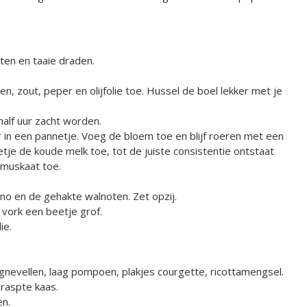
tten en taaie draden.
, zout, peper en olijfolie toe. Hussel de boel lekker met je
half uur zacht worden.
in een pannetje. Voeg de bloem toe en blijf roeren met een
tje de koude melk toe, tot de juiste consistentie ontstaat
tmuskaat toe.
rino en de gehakte walnoten. Zet opzij.
vork een beetje grof.
ie.
nevellen, laag pompoen, plakjes courgette, ricottamengsel.
raspte kaas.
en.