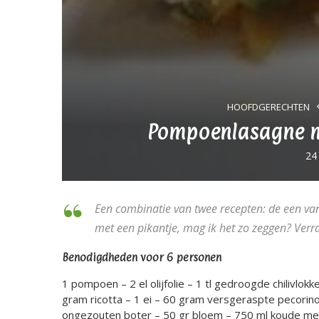
HOOFDGERECHTEN
Pompoenlasagne me
24
Een combinatie van twee recepten: de een van
met een pikantje, mag ik het zo zeggen? Verr
Benodigdheden voor 6 personen
1 pompoen – 2 el olijfolie – 1 tl gedroogde chilivlok
gram ricotta – 1 ei – 60 gram versgeraspte pecorino
ongezouten boter – 50 gr bloem – 750 ml koude mel