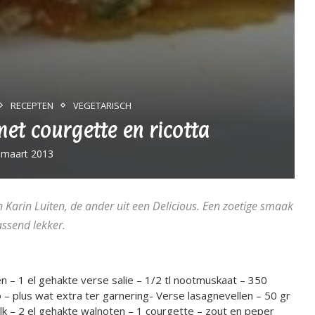
RECEPTEN
VEGETARISCH
t courgette en ricotta
 maart 2013
 Karin Luiten, de ander uit een Delicious. Een zoetige smaak
assend lekker.
ken – 1 el gehakte verse salie – 1/2 tl nootmuskaat – 350
 – plus wat extra ter garnering- Verse lasagnevellen – 50 gr
k – 2 el gehakte walnoten – 1 courgette – zout en peper