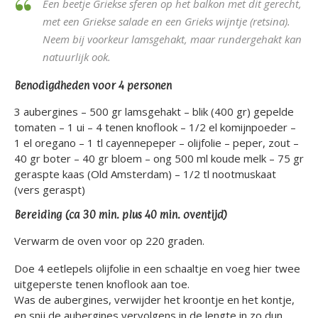
Een beetje Griekse sferen op het balkon met dit gerecht,
met een Griekse salade en een Grieks wijntje (retsina).
Neem bij voorkeur lamsgehakt, maar rundergehakt kan
natuurlijk ook.
Benodigdheden voor 4 personen
3 aubergines – 500 gr lamsgehakt – blik (400 gr) gepelde
tomaten – 1 ui – 4 tenen knoflook – 1/2 el komijnpoeder –
1 el oregano – 1 tl cayennepeper – olijfolie – peper, zout –
40 gr boter – 40 gr bloem – ong 500 ml koude melk – 75 gr
geraspte kaas (Old Amsterdam) – 1/2 tl nootmuskaat
(vers geraspt)
Bereiding (ca 30 min. plus 40 min. oventijd)
Verwarm de oven voor op 220 graden.
Doe 4 eetlepels olijfolie in een schaaltje en voeg hier twee
uitgeperste tenen knoflook aan toe.
Was de aubergines, verwijder het kroontje en het kontje,
en snij de aubergines vervolgens in de lengte in zo dun