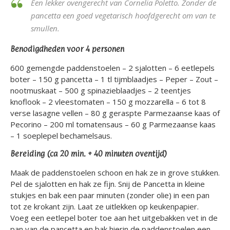
Een lekker ovengerecht van Cornelia Poletto. Zonder de
pancetta een goed vegetarisch hoofdgerecht om van te
smullen.
Benodigdheden voor 4 personen
600 gemengde paddenstoelen – 2 sjalotten – 6 eetlepels
boter – 150 g pancetta – 1 tl tijmblaadjes – Peper – Zout –
nootmuskaat – 500 g spinazieblaadjes – 2 teentjes
knoflook – 2 vleestomaten – 150 g mozzarella – 6 tot 8
verse lasagne vellen – 80 g geraspte Parmezaanse kaas of
Pecorino – 200 ml tomatensaus – 60 g Parmezaanse kaas
– 1 soeplepel bechamelsaus.
Bereiding (ca 20 min. + 40 minuten oventijd)
Maak de paddenstoelen schoon en hak ze in grove stukken.
Pel de sjalotten en hak ze fijn. Snij de Pancetta in kleine
stukjes en bak een paar minuten (zonder olie) in een pan
tot ze krokant zijn. Laat ze uitlekken op keukenpapier.
Voeg een eetlepel boter toe aan het uitgebakken vet in de
pan van de pancetta en bak hierin de paddenstoelen een