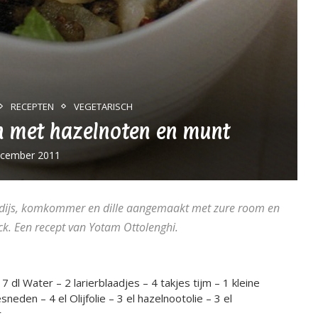
RECEPTEN
VEGETARISCH
en met hazelnoten en munt
ecember 2011
adijs, komkommer en dille aangemaakt met zure room en
nick. Een recept van Yotam Ottolenghi.
 dl Water – 2 larierblaadjes – 4 takjes tijm – 1 kleine
neden – 4 el Olijfolie – 3 el hazelnootolie – 3 el
r