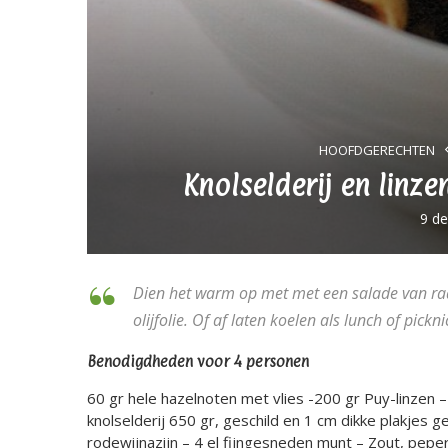
HOOFDGERECHTEN
Knolselderij en linz
9 d
Dien het warm op met met een salade van r
olijfolie. Of af laten koelen als lunch of pick
Benodigdheden voor 4 personen
60 gr hele hazelnoten met vlies -200 gr Puy-linzen – 7
knolselderij 650 gr, geschild en 1 cm dikke plakjes ges
rodewijnazijn – 4 el fijngesneden munt – Zout, pepe