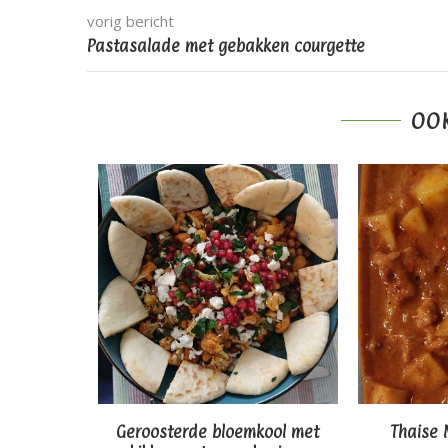
vorig bericht
Pastasalade met gebakken courgette
OOK
 zwarte
Geroosterde bloemkool met
Thaise