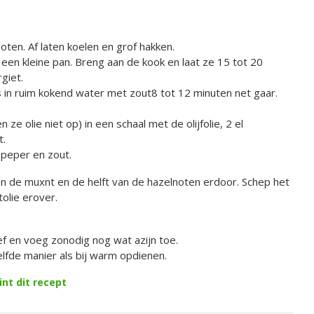
ten. Af laten koelen en grof hakken.
n een kleine pan. Breng aan de kook en laat ze 15 tot 20
giet.
s in ruim kokend water met zout8 tot 12 minuten net gaar.
e olie niet op) in een schaal met de olijfolie, 2 el
t.
 peper en zout.
an de muxnt en de helft van de hazelnoten erdoor. Schep het
olie erover.
f en voeg zonodig nog wat azijn toe.
lfde manier als bij warm opdienen.
int dit recept