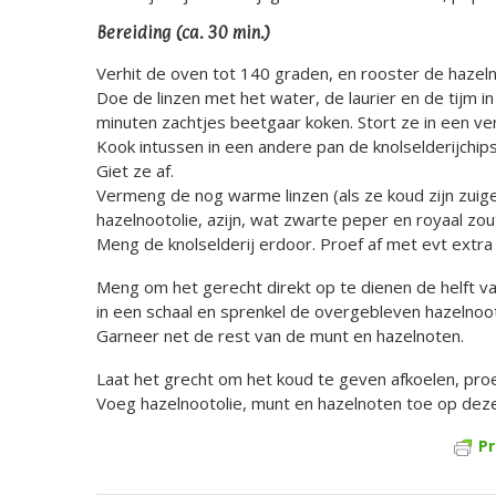
Bereiding (ca. 30 min.)
Verhit de oven tot 140 graden, en rooster de hazelno
Doe de linzen met het water, de laurier en de tijm i
minuten zachtjes beetgaar koken. Stort ze in een ver
Kook intussen in een andere pan de knolselderijchip
Giet ze af.
Vermeng de nog warme linzen (als ze koud zijn zuigen z
hazelnootolie, azijn, wat zwarte peper en royaal zou
Meng de knolselderij erdoor. Proef af met evt extra
Meng om het gerecht direkt op te dienen de helft v
in een schaal en sprenkel de overgebleven hazelnoot
Garneer net de rest van de munt en hazelnoten.
Laat het grecht om het koud te geven afkoelen, proe
Voeg hazelnootolie, munt en hazelnoten toe op deze
Pr