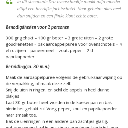
In dit steenoude Dru-ovenschaaltje maakt mijn moeder
altijd een heerlijke jachtschotel. Haar geheim: alles heel
dun snijden en een flinke klont echte boter.
Benodigdheden voor 2 personen
300 gr gehakt – 100 gr boter – 3 grote uiten – 2 grote
goudrenetten – pak aardappelpuree voor ovenschotels – 4
el rozijnen – paneermeel – zout, peper – 2 tl
paprikapoeder
Bereiding(ca. 30 min.)
Maak de aardappelpuree volgens de gebruiksaanwijzing op
de verpakking, of maak deze zelf.
Snij de uien in ringen, en schil de appels in heel dunne
plakjes
Laat 30 gr boter heet worden in de koekenpan en bak
hierin het gehakt rul. Voeg peper, zout en paprikapoeder
naar smaak toe.
Bak de uienringen in een andere pan zachtjes glazig.
Vet een ovenschaal in en schep vervolgens hierin in lagen