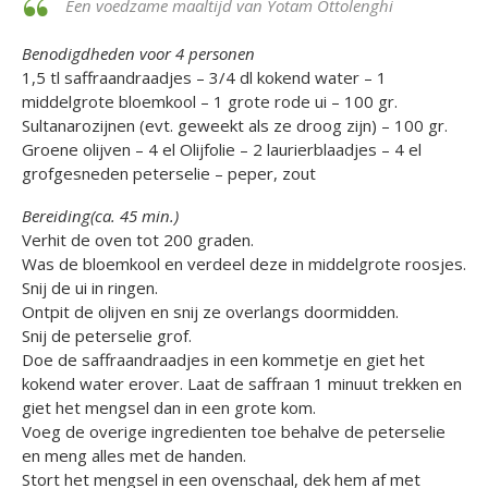
Een voedzame maaltijd van Yotam Ottolenghi
Benodigdheden voor 4 personen
1,5 tl saffraandraadjes – 3/4 dl kokend water – 1
middelgrote bloemkool – 1 grote rode ui – 100 gr.
Sultanarozijnen (evt. geweekt als ze droog zijn) – 100 gr.
Groene olijven – 4 el Olijfolie – 2 laurierblaadjes – 4 el
grofgesneden peterselie – peper, zout
Bereiding(ca. 45 min.)
Verhit de oven tot 200 graden.
Was de bloemkool en verdeel deze in middelgrote roosjes.
Snij de ui in ringen.
Ontpit de olijven en snij ze overlangs doormidden.
Snij de peterselie grof.
Doe de saffraandraadjes in een kommetje en giet het
kokend water erover. Laat de saffraan 1 minuut trekken en
giet het mengsel dan in een grote kom.
Voeg de overige ingredienten toe behalve de peterselie
en meng alles met de handen.
Stort het mengsel in een ovenschaal, dek hem af met