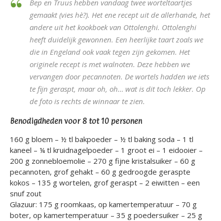
Bep en Truus hebben vandaag twee worteltaartjes
gemaakt (vies hè?). Het ene recept uit de allerhande, het
andere uit het kookboek van Ottolenghi. Ottolenghi
heeft duidelijk gewonnen. Een heerlijke taart zoals we
die in Engeland ook vaak tegen zijn gekomen. Het
originele recept is met walnoten. Deze hebben we
vervangen door pecannoten. De wortels hadden we iets
te fijn geraspt, maar oh, oh… wat is dit toch lekker. Op
de foto is rechts de winnaar te zien.
Benodigdheden voor 8 tot 10 personen
160 g bloem – ½ tl bakpoeder – ½ tl baking soda – 1 tl
kaneel – ¼ tl kruidnagelpoeder – 1 groot ei – 1 eidooier –
200 g zonnebloemolie – 270 g fijne kristalsuiker – 60 g
pecannoten, grof gehakt – 60 g gedroogde geraspte
kokos – 135 g wortelen, grof geraspt – 2 eiwitten – een
snuf zout
Glazuur: 175 g roomkaas, op kamertemperatuur – 70 g
boter, op kamertemperatuur – 35 g poedersuiker – 25 g