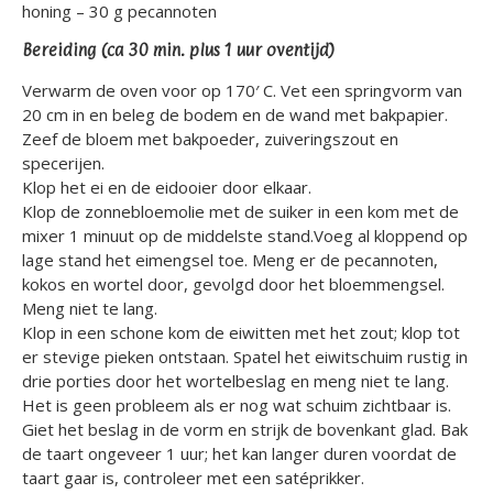
honing – 30 g pecannoten
Bereiding (ca 30 min. plus 1 uur oventijd)
Verwarm de oven voor op 170′ C. Vet een springvorm van
20 cm in en beleg de bodem en de wand met bakpapier.
Zeef de bloem met bakpoeder, zuiveringszout en
specerijen.
Klop het ei en de eidooier door elkaar.
Klop de zonnebloemolie met de suiker in een kom met de
mixer 1 minuut op de middelste stand.Voeg al kloppend op
lage stand het eimengsel toe. Meng er de pecannoten,
kokos en wortel door, gevolgd door het bloemmengsel.
Meng niet te lang.
Klop in een schone kom de eiwitten met het zout; klop tot
er stevige pieken ontstaan. Spatel het eiwitschuim rustig in
drie porties door het wortelbeslag en meng niet te lang.
Het is geen probleem als er nog wat schuim zichtbaar is.
Giet het beslag in de vorm en strijk de bovenkant glad. Bak
de taart ongeveer 1 uur; het kan langer duren voordat de
taart gaar is, controleer met een satéprikker.