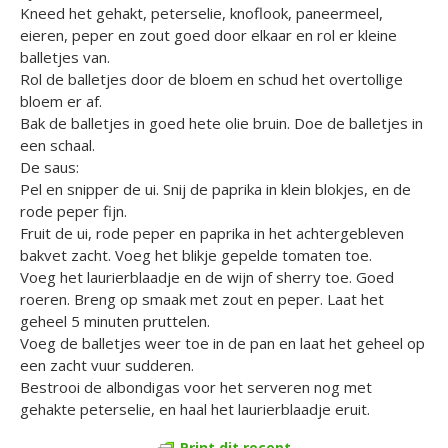
Kneed het gehakt, peterselie, knoflook, paneermeel,
eieren, peper en zout goed door elkaar en rol er kleine
balletjes van.
Rol de balletjes door de bloem en schud het overtollige
bloem er af.
Bak de balletjes in goed hete olie bruin. Doe de balletjes in
een schaal.
De saus:
Pel en snipper de ui. Snij de paprika in klein blokjes, en de
rode peper fijn.
Fruit de ui, rode peper en paprika in het achtergebleven
bakvet zacht. Voeg het blikje gepelde tomaten toe.
Voeg het laurierblaadje en de wijn of sherry toe. Goed
roeren. Breng op smaak met zout en peper. Laat het
geheel 5 minuten pruttelen.
Voeg de balletjes weer toe in de pan en laat het geheel op
een zacht vuur sudderen.
Bestrooi de albondigas voor het serveren nog met
gehakte peterselie, en haal het laurierblaadje eruit.
Print dit recept