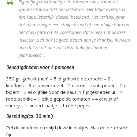
Eigenlijk gehaktballetjes in tomatensaus, maar als
spaanse tapa klinkt het lekkerder. Het blijkt overigens
dat Tapa letterlijk `deksel` betekend. Het verhaal gaat
dat men vroeger een stukje brood of een plakje ham op
het glas legde om te voorkomen dat vliegen of andere
insecten zich ook te goed deden aan je drankje. Ik neem
aan dat ze dit niet met deze balletjes hebben
geprobeerd…
Benodigdheden voor 4 personen
350 gr. gehakt (hoh) – 5 el gehakte peterselie – 2 t
knoflook – 3 el paneermeel – 2 eieren – zout, peper – 2 el
bloem – 3 el olijfolie Voor de saus: 1 fijngesneden ui – 1
rode paprika – 1 blikje gepelde tomaten – 4 el wijn of
sherry – 1 laurierblaadje – 1 rode peper
Bereiding(ca. 30 min.)
Pel de knoflook en snijd deze in plakjes. Hak de peterselie
fijn.