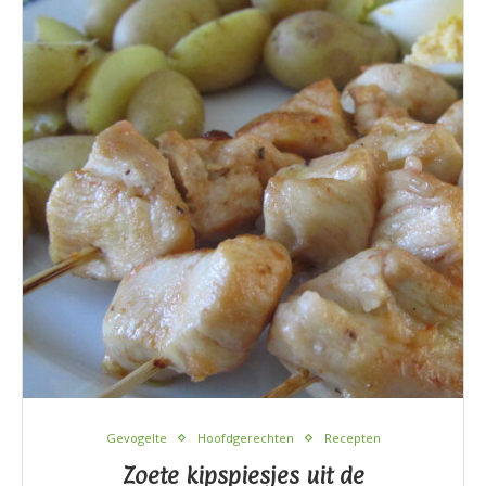
Gevogelte
Hoofdgerechten
Recepten
Zoete kipspiesjes uit de